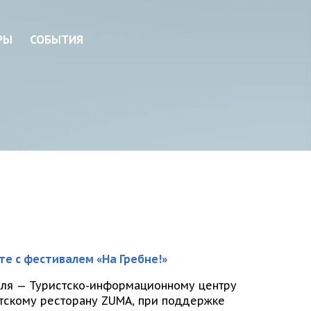
РЫ
СОБЫТИЯ
е с фестивалем «На Гребне!»
аля — Туристско-информационному центру
иатскому ресторану ZUMA, при поддержке