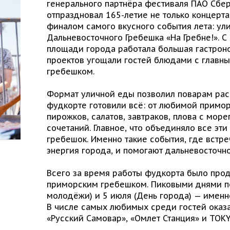
генерального партнёра фестиваля ПАО Сбер
отпраздновал 165-летие не только концерт
финалом самого вкусного события лета: ули
Дальневосточного Гребешка «На Гребне!». С
площади города работала большая гастроно
проектов угощали гостей блюдами с главн
гребешком.
Формат уличной еды позволил поварам раск
фудкорте готовили всё: от любимой примор
пирожков, салатов, завтраков, плова с мо
сочетаний. Главное, что объединяло все э
гребешок. Именно такие события, где встре
энергия города, и помогают дальневосточно
Всего за время работы фудкорта было прод
приморским гребешком. Пиковыми днями по
молодёжи) и 5 июля (День города) — именн
В числе самых любимых среди гостей оказал
«Русский Самовар», «Омлет Станция» и TOKY