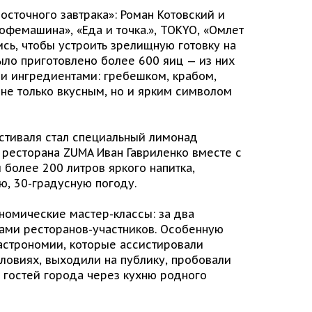
осточного завтрака»: Роман Котовский и
фемашина», «Еда и точка.», TOKYO, «Омлет
сь, чтобы устроить зрелищную готовку на
ло приготовлено более 600 яиц — из них
и ингредиентами: гребешком, крабом,
 не только вкусным, но и ярким символом
тиваля стал специальный лимонад
 ресторана ZUMA Иван Гавриленко вместе с
 более 200 литров яркого напитка,
ю, 30-градусную погоду.
номические мастер-классы: за два
ами ресторанов-участников. Особенную
астрономии, которые ассистировали
словиях, выходили на публику, пробовали
и гостей города через кухню родного