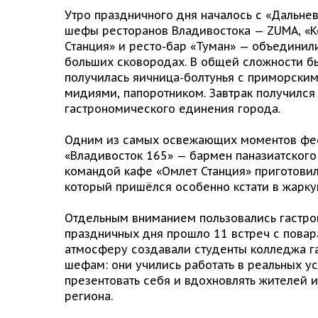
Утро праздничного дня началось с «Дальнев
шефы ресторанов Владивостока — ZUMA, «Ко
Станция» и ресто-бар «Туман» — объединили
больших сковородах. В общей сложности бы
получилась яичница-болтунья с приморским
мидиями, папоротником. Завтрак получился
гастрономического единения города.
Одним из самых освежающих моментов фес
«Владивосток 165» — бармен паназиатского
командой кафе «Омлет Станция» приготовил
который пришёлся особенно кстати в жарку
Отдельным вниманием пользовались гастро
праздничных дня прошло 11 встреч с повар
атмосферу создавали студенты колледжа г
шефам: они учились работать в реальных у
презентовать себя и вдохновлять жителей 
региона.